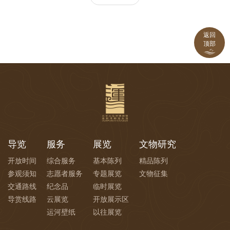
返回
顶部
导览
服务
展览
文物研究
开放时间
综合服务
基本陈列
精品陈列
参观须知
志愿者服务
专题展览
文物征集
交通路线
纪念品
临时展览
导赏线路
云展览
开放展示区
运河壁纸
以往展览