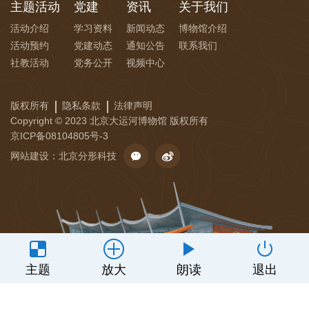
主题活动
党建
资讯
关于我们
活动介绍
学习资料
新闻动态
博物馆介绍
活动预约
党建动态
通知公告
联系我们
社教活动
党务公开
视频中心
版权所有
隐私条款
法律声明
Copyright © 2023 北京大运河博物馆 版权所有
京ICP备08104805号-3
网站建设
：
北京分形科技
主题
放大
朗读
退出